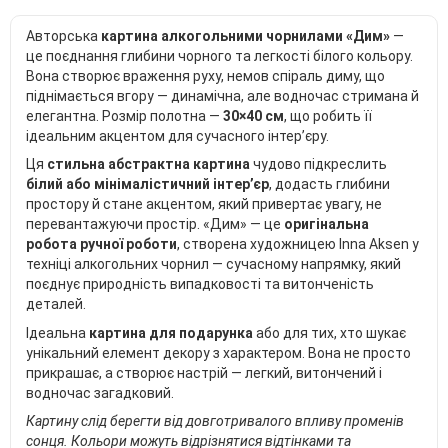
Авторська
картина алкогольними чорнилами «Дим»
—
це поєднання глибини чорного та легкості білого кольору.
Вона створює враження руху, немов спіраль диму, що
піднімається вгору — динамічна, але водночас стримана й
елегантна. Розмір полотна —
30×40 см
, що робить її
ідеальним акцентом для сучасного інтер’єру.
Ця
стильна абстрактна картина
чудово підкреслить
білий або мінімалістичний інтер’єр
, додасть глибини
простору й стане акцентом, який привертає увагу, не
перевантажуючи простір. «Дим» — це
оригінальна
робота ручної роботи
, створена художницею Inna Aksen у
техніці алкогольних чорнил — сучасному напрямку, який
поєднує природність випадковості та витонченість
деталей.
Ідеальна
картина для подарунка
або для тих, хто шукає
унікальний елемент декору з характером. Вона не просто
прикрашає, а створює настрій — легкий, витончений і
водночас загадковий.
Картину слід берегти від довготривалого впливу променів
сонця. Кольори можуть відрізнятися відтінками та