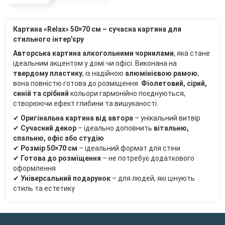
Картина «Relax»
50×70 см
– сучасна картина для
стильного інтер'єру
А
вторська
картина алкогольними чорнилами
, яка стане
ідеальним акцентом у домі чи офісі. Виконана на
твердому пластику
, із надійною
алюмінієвою рамою
,
вона повністю готова до розміщення.
Фіолетовий, сірий,
синій та срібний
кольори гармонійно поєднуються,
створюючи ефект глибини та вишуканості.
✔
Оригінальна картина від автора
– унікальний витвір
✔
Сучасний декор
– ідеально доповнить
вітальню,
спальню, офіс або студію
✔
Розмір 50×70 см
– ідеальний формат для стіни
✔
Готова до розміщення
– не потребує додаткового
оформлення
✔
Універсальний подарунок
– для людей, які цінують
стиль та естетику