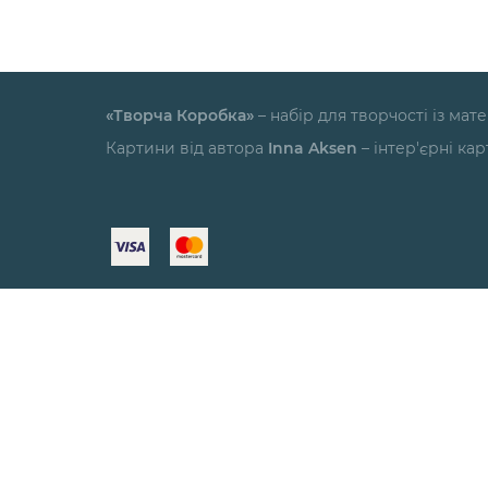
«Творча Коробка»
– набір для творчості із ма
Картини від автора
Inna Aksen
– інтер'єрні ка