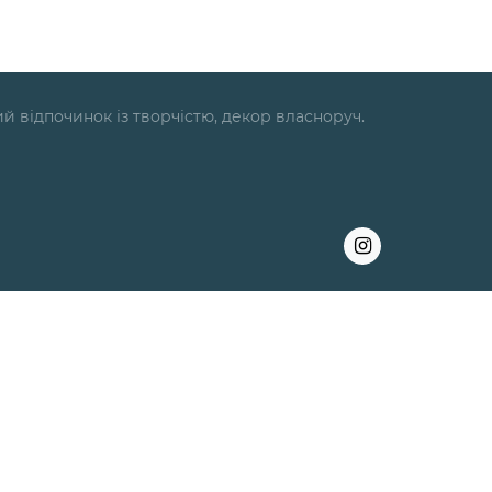
ий відпочинок із творчістю, декор власноруч.