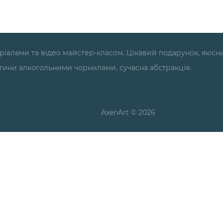
теріалами та відео майстер-класом. Цікавий подарунок, якісн
ртини алкогольними чорнилами, сучасна абстракція.
AxenArt © 2026