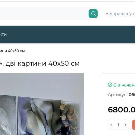
Відправка у 
кти
тини 40х50 см
, дві картини 40х50 см
Є в наявн
Артикул:
06
6800.0