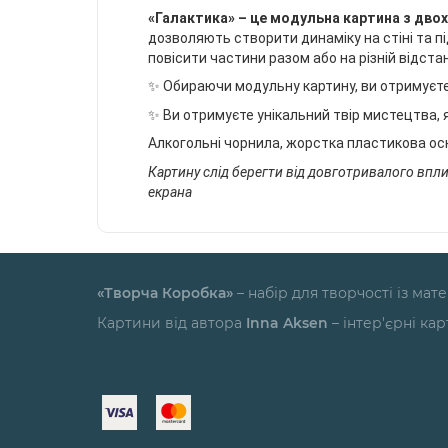
«Галактика»
– це модульна картина з двох
дозволяють створити динаміку на стіні та п
повісити частини разом або на різній відста
✨ Обираючи модульну картину, ви отримуєте
✨ Ви отримуєте унікальний твір мистецтва,
Алкогольні чорнила, жорстка пластикова ос
Картину слід берегти від довготривалого впли
екрана
«Творча Коробка»
– набір для творчості із ма
Картини від автора
Inna Aksen
– інтер'єрні ка