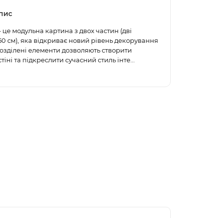
пис
 це модульна картина з двох частин (дві
0 см), яка відкриває новий рівень декорування
 розділені елементи дозволяють створити
тіні та підкреслити сучасний стиль інте...