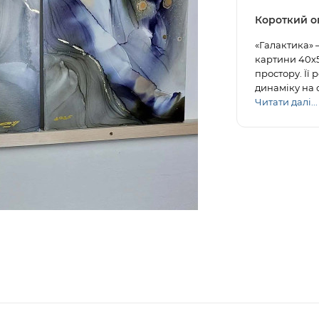
Короткий о
«Галактика» –
картини 40х5
простору. Її
динаміку на с
Читати далі...