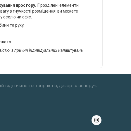
орування простору.
Її розділені елементи
вагу в гнучкості розміщення: ви можете
у оселю чи офіс.
ини та руху.
олото.
вістю, з причин індивідуальних налаштувань
ий відпочинок із творчістю, декор власноруч.