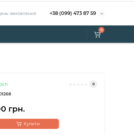
+38 (099) 473 87 59
день замовлення
0
ості
0
01268
0 грн.
Купити