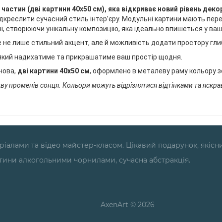
 частин (
дві картини 40х50 см
), яка відкриває новий рівень дек
ідкреслити сучасний стиль інтер’єру. Модульні картини мають пере
ні, створюючи унікальну композицію, яка ідеально впишеться у ваш
 не лише стильний акцент, але й можливість додати простору глиб
 який надихатиме та прикрашатиме ваш простір щодня.
нова,
дві картини 40х50 см
, оформлено в металеву раму кольору з
ву променів сонця. Кольори можуть відрізнятися відтінками та яскра
теріалами та відео майстер-класом. Цікавий подарунок, якісн
ртини алкогольними чорнилами, сучасна абстракція.
AxenArt © 2026