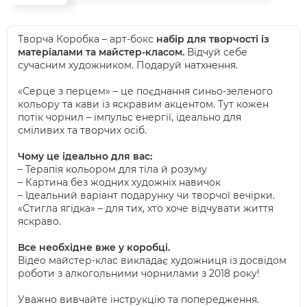
Творча Коробка – арт-бокс
набір для творчості із
матеріалами та майстер-класом
.
Відчуй себе
сучасним художником. Подаруй натхнення.
«Серце з перцем»
– це поєднання синьо-зеленого
кольору та кави із яскравим акцентом. Тут кожен
потік чорнил – імпульс енергії, ідеально для
сміливих та творчих осіб.
Чому це ідеально для вас:
– Терапія кольором для тіла й розуму
– Картина без жодних художніх навичок
– Ідеальний варіант подарунку чи творчої вечірки.
«Стигла ягідка» – для тих, хто хоче відчувати життя
яскраво.
Все необхідне вже у коробці.
Відео майстер-клас викладає художниця із досвідом
роботи з алкогольними чорнилами з 2018 року!
Уважно вивчайте інструкцію та попередження.