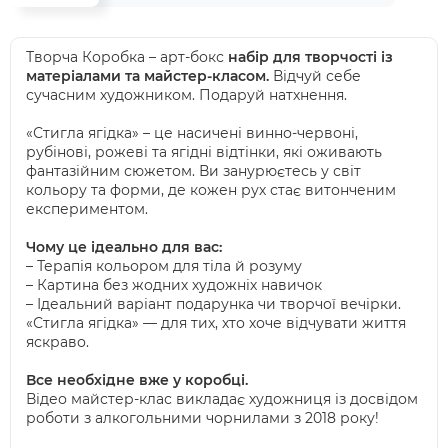
Творча Коробка – арт-бокс
набір для творчості із
матеріалами та майстер-класом
.
Відчуй себе
сучасним художником. Подаруй натхнення.
«Стигла ягідка» – це насичені винно-червоні,
рубінові, рожеві та ягідні відтінки, які оживають
фантазійним сюжетом. Ви занурюєтесь у світ
кольору та форми, де кожен рух стає витонченим
експериментом.
Чому це ідеально для вас:
– Терапія кольором для тіла й розуму
– Картина без жодних художніх навичок
– Ідеальний варіант подарунка чи творчої вечірки.
«Стигла ягідка» — для тих, хто хоче відчувати життя
яскраво.
Все необхідне вже у коробці
.
Відео майстер-клас викладає художниця із досвідом
роботи з алкогольними чорнилами з 2018 року!